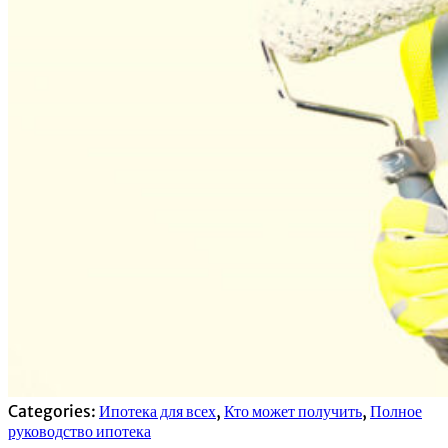
Categories:
Ипотека для всех
,
Кто может получить
,
Полное
руководство ипотека