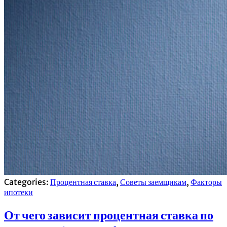
Categories:
Процентная ставка
,
Советы заемщикам
,
Факторы
ипотеки
От чего зависит процентная ставка по